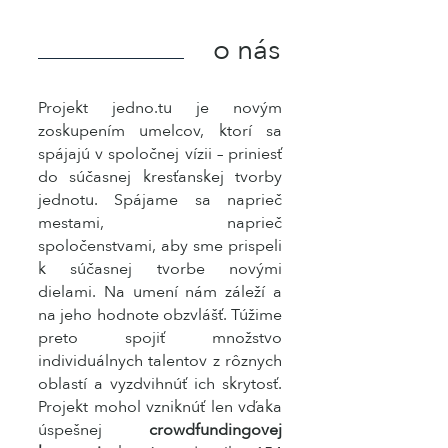
o nás
Projekt jedno.tu je novým
zoskupením umelcov, ktorí sa
spájajú v spoločnej vízii – priniesť
do súčasnej kresťanskej tvorby
jednotu. Spájame sa naprieč
mestami, naprieč
spoločenstvami, aby sme prispeli
k súčasnej tvorbe novými
dielami. Na umení nám záleží a
na jeho hodnote obzvlášť. Túžime
preto spojiť množstvo
individuálnych talentov z rôznych
oblastí a vyzdvihnúť ich skrytosť.
Projekt mohol vzniknúť len vďaka
úspešnej
crowdfundingovej