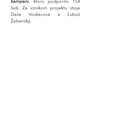
kampani
, ktorú podporilo 154
ľudí. Za vznikom projektu stoja
Daša Voskárová a Ľuboš
Žabenský.
Jn 17: 16 - 23