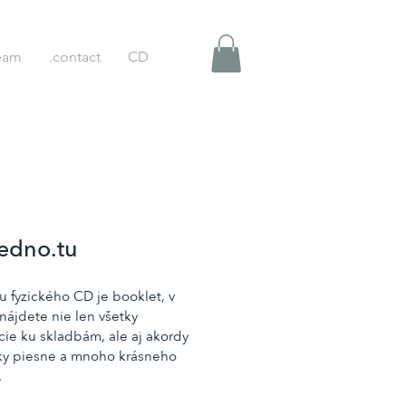
eam
.contact
CD
edno.tu
ou fyzického CD je booklet, v 
nájdete nie len všetky 
cie ku skladbám, ale aj akordy 
ky piesne a mnoho krásneho 
.