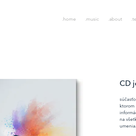
.home
.music
.about
.t
CD j
​súčasť
ktorom 
informá
na všet
umenia